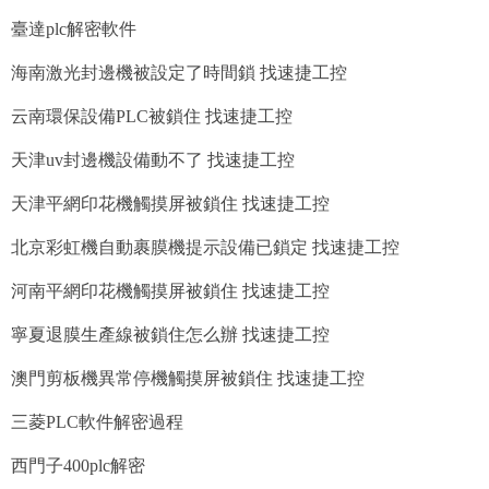
臺達plc解密軟件
海南激光封邊機被設定了時間鎖 找速捷工控
云南環保設備PLC被鎖住 找速捷工控
天津uv封邊機設備動不了 找速捷工控
天津平網印花機觸摸屏被鎖住 找速捷工控
北京彩虹機自動裹膜機提示設備已鎖定 找速捷工控
河南平網印花機觸摸屏被鎖住 找速捷工控
寧夏退膜生產線被鎖住怎么辦 找速捷工控
澳門剪板機異常停機觸摸屏被鎖住 找速捷工控
三菱PLC軟件解密過程
西門子400plc解密