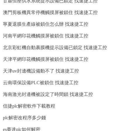
甘肅恒壓供水系統提示設備已鎖定 找速捷工控
澳門剪板機異常停機觸摸屏被鎖住 找速捷工控
寧夏退膜生產線被鎖住怎么辦 找速捷工控
河南平網印花機觸摸屏被鎖住 找速捷工控
北京彩虹機自動裹膜機提示設備已鎖定 找速捷工控
天津平網印花機觸摸屏被鎖住 找速捷工控
天津uv封邊機設備動不了 找速捷工控
云南環保設備PLC被鎖住 找速捷工控
海南激光封邊機被設定了時間鎖 找速捷工控
信捷plc解密軟件下載教程
plc解密改程序多少錢
es臺達plc如何解密